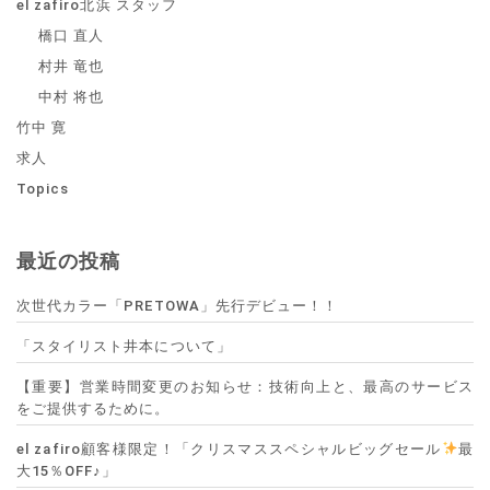
el zafiro北浜 スタッフ
橋口 直人
村井 竜也
中村 将也
竹中 寛
求人
Topics
最近の投稿
次世代カラー「PRETOWA」先行デビュー！！
「スタイリスト井本について」
【重要】営業時間変更のお知らせ：技術向上と、最高のサービス
をご提供するために。
el zafiro顧客様限定！「クリスマススペシャルビッグセール
最
大15％OFF♪」