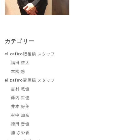
カテゴリー
el zafiro肥後橋 スタッフ
福田 啓太
本松 悠
el zafiro淀屋橋 スタッフ
吉村 竜也
藤内 哲也
井本 好美
村中 加奈
徳田 晋也
浦 さや香