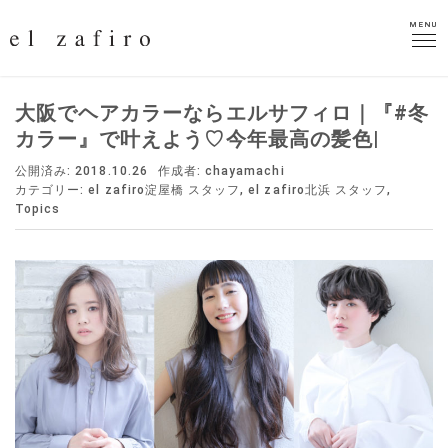
MENU
MENU
大阪でヘアカラーならエルサフィロ｜『#冬
カラー』で叶えよう♡今年最高の髪色|
公開済み: 2018.10.26
作成者:
chayamachi
カテゴリー:
el zafiro淀屋橋 スタッフ
,
el zafiro北浜 スタッフ
,
Topics