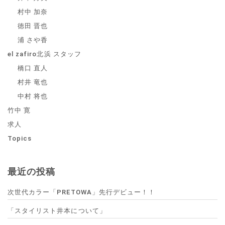
村中 加奈
徳田 晋也
浦 さや香
el zafiro北浜 スタッフ
橋口 直人
村井 竜也
中村 将也
竹中 寛
求人
Topics
最近の投稿
次世代カラー「PRETOWA」先行デビュー！！
「スタイリスト井本について」