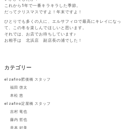
これから1年で一番キラキラした季節。
だってクリスマスですよ！年末ですよ！
ひとりでも多くの人に、エルサフィロで最高にキレイになっ
て、この冬を楽しんでほしいと思います。
それでは、お店でお待ちしています♪
お相手は 北浜店 副店長の浦でした！
カテゴリー
el zafiro肥後橋 スタッフ
福田 啓太
本松 悠
el zafiro淀屋橋 スタッフ
吉村 竜也
藤内 哲也
井本 好美