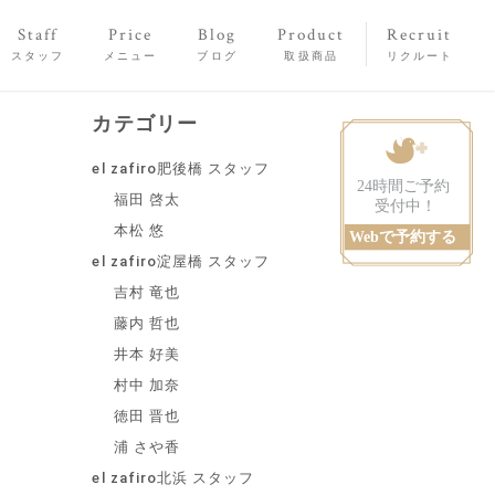
Staff
Price
Blog
Product
Recruit
スタッフ
メニュー
ブログ
取扱商品
リクルート
カテゴリー
el zafiro肥後橋 スタッフ
福田 啓太
本松 悠
el zafiro淀屋橋 スタッフ
吉村 竜也
藤内 哲也
井本 好美
村中 加奈
徳田 晋也
浦 さや香
el zafiro北浜 スタッフ