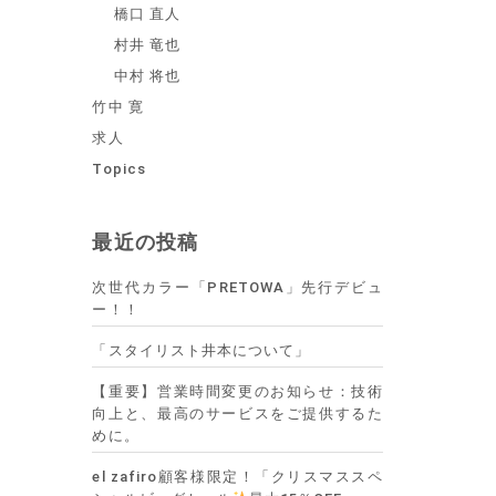
橋口 直人
村井 竜也
中村 将也
竹中 寛
求人
Topics
最近の投稿
次世代カラー「PRETOWA」先行デビュ
ー！！
「スタイリスト井本について」
【重要】営業時間変更のお知らせ：技術
向上と、最高のサービスをご提供するた
めに。
el zafiro顧客様限定！「クリスマススペ