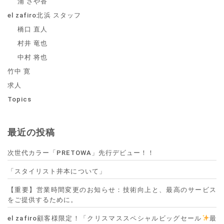
浦 さや香
el zafiro北浜 スタッフ
橋口 直人
村井 竜也
中村 将也
竹中 寛
求人
Topics
最近の投稿
次世代カラー「PRETOWA」先行デビュー！！
「スタイリスト井本について」
【重要】営業時間変更のお知らせ：技術向上と、最高のサービス
をご提供するために。
el zafiro顧客様限定！「クリスマススペシャルビッグセール
最