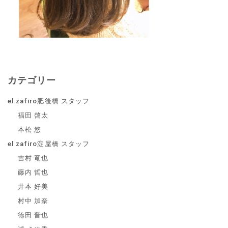
カテゴリー
el zafiro肥後橋 スタッフ
福田 啓太
本松 悠
el zafiro淀屋橋 スタッフ
吉村 竜也
藤内 哲也
井本 好美
村中 加奈
徳田 晋也