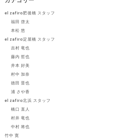
カテゴリー
el zafiro肥後橋 スタッフ
福田 啓太
本松 悠
el zafiro淀屋橋 スタッフ
吉村 竜也
藤内 哲也
井本 好美
村中 加奈
徳田 晋也
浦 さや香
el zafiro北浜 スタッフ
橋口 直人
村井 竜也
中村 将也
竹中 寛