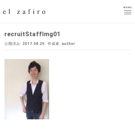
MENU
MENU
recruitStaffImg01
公開済み: 2017.08.29
作成者:
author