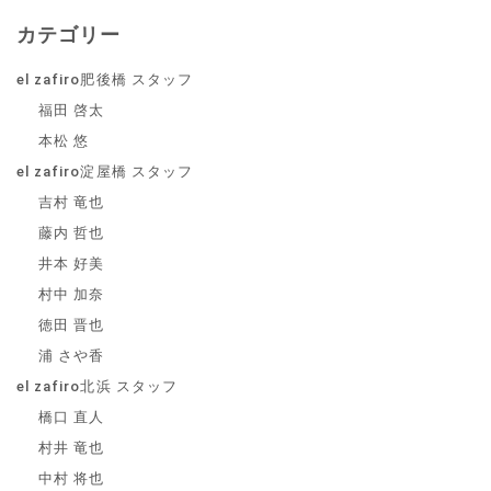
カテゴリー
el zafiro肥後橋 スタッフ
福田 啓太
本松 悠
el zafiro淀屋橋 スタッフ
吉村 竜也
藤内 哲也
井本 好美
村中 加奈
徳田 晋也
浦 さや香
el zafiro北浜 スタッフ
橋口 直人
村井 竜也
中村 将也