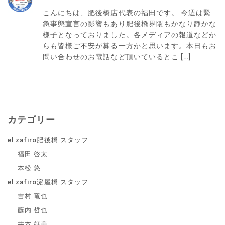
こんにちは、肥後橋店代表の福田です。 今週は緊
急事態宣言の影響もあり肥後橋界隈もかなり静かな
様子となっておりました。各メディアの報道などか
らも皆様ご不安が募る一方かと思います。本日もお
問い合わせのお電話など頂いているとこ […]
カテゴリー
el zafiro肥後橋 スタッフ
福田 啓太
本松 悠
el zafiro淀屋橋 スタッフ
吉村 竜也
藤内 哲也
井本 好美