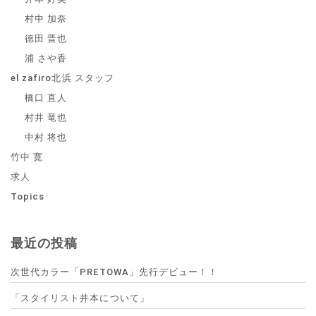
村中 加奈
徳田 晋也
浦 さや香
el zafiro北浜 スタッフ
橋口 直人
村井 竜也
中村 将也
竹中 寛
求人
Topics
最近の投稿
次世代カラー「PRETOWA」先行デビュー！！
「スタイリスト井本について」