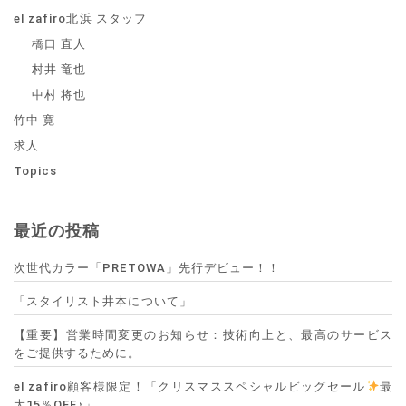
el zafiro北浜 スタッフ
橋口 直人
村井 竜也
中村 将也
竹中 寛
求人
Topics
最近の投稿
次世代カラー「PRETOWA」先行デビュー！！
「スタイリスト井本について」
【重要】営業時間変更のお知らせ：技術向上と、最高のサービス
をご提供するために。
el zafiro顧客様限定！「クリスマススペシャルビッグセール
最
大15％OFF♪」