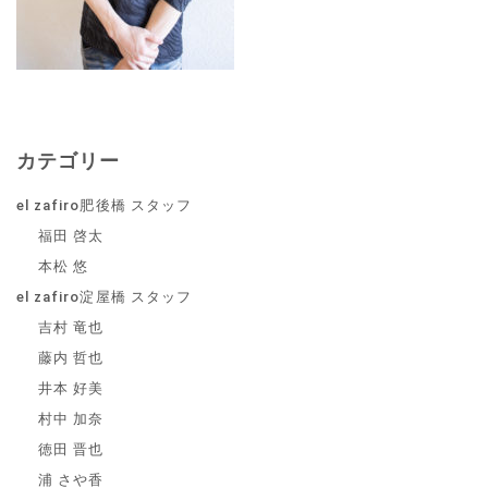
カテゴリー
el zafiro肥後橋 スタッフ
福田 啓太
本松 悠
el zafiro淀屋橋 スタッフ
吉村 竜也
藤内 哲也
井本 好美
村中 加奈
徳田 晋也
浦 さや香