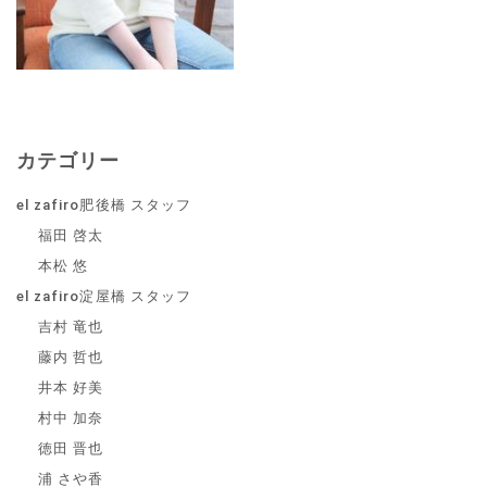
カテゴリー
el zafiro肥後橋 スタッフ
福田 啓太
本松 悠
el zafiro淀屋橋 スタッフ
吉村 竜也
藤内 哲也
井本 好美
村中 加奈
徳田 晋也
浦 さや香