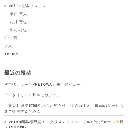
el zafiro北浜 スタッフ
橋口 直人
村井 竜也
中村 将也
竹中 寛
求人
Topics
最近の投稿
次世代カラー「PRETOWA」先行デビュー！！
「スタイリスト井本について」
【重要】営業時間変更のお知らせ：技術向上と、最高のサービス
をご提供するために。
el zafiro顧客様限定！「クリスマススペシャルビッグセール
最
大15％OFF♪」