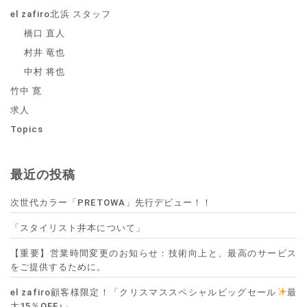
el zafiro北浜 スタッフ
橋口 直人
村井 竜也
中村 将也
竹中 寛
求人
Topics
最近の投稿
次世代カラー「PRETOWA」先行デビュー！！
「スタイリスト井本について」
【重要】営業時間変更のお知らせ：技術向上と、最高のサービス
をご提供するために。
el zafiro顧客様限定！「クリスマススペシャルビッグセール
最
大15％OFF♪」