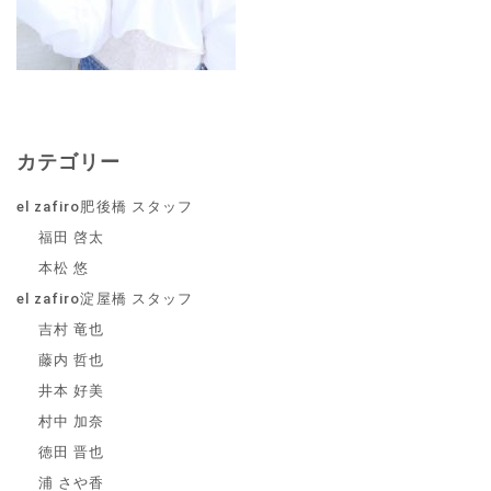
カテゴリー
el zafiro肥後橋 スタッフ
福田 啓太
本松 悠
el zafiro淀屋橋 スタッフ
吉村 竜也
藤内 哲也
井本 好美
村中 加奈
徳田 晋也
浦 さや香