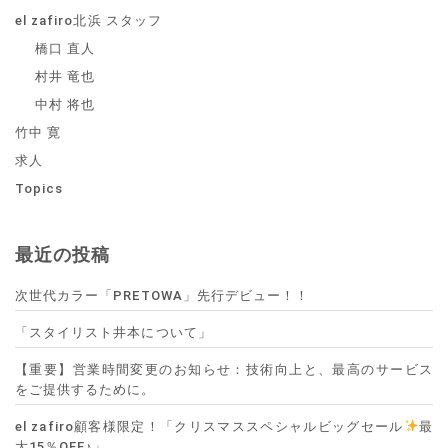
el zafiro北浜 スタッフ
橋口 直人
村井 竜也
中村 将也
竹中 寛
求人
Topics
最近の投稿
次世代カラー「PRETOWA」先行デビュー！！
「スタイリスト井本について」
【重要】営業時間変更のお知らせ：技術向上と、最高のサービス
をご提供するために。
el zafiro顧客様限定！「クリスマススペシャルビッグセール
最
大15％OFF♪」