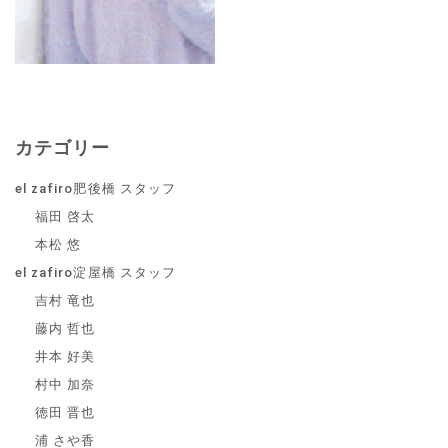
カテゴリー
el zafiro肥後橋 スタッフ
福田 啓太
本松 悠
el zafiro淀屋橋 スタッフ
吉村 竜也
藤内 哲也
井本 好美
村中 加奈
徳田 晋也
浦 さや香