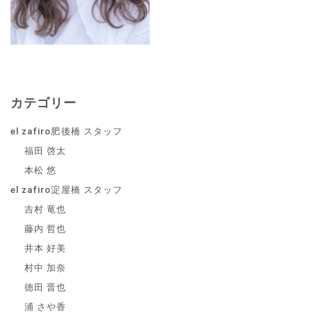
カテゴリー
el zafiro肥後橋 スタッフ
福田 啓太
本松 悠
el zafiro淀屋橋 スタッフ
吉村 竜也
藤内 哲也
井本 好美
村中 加奈
徳田 晋也
浦 さや香