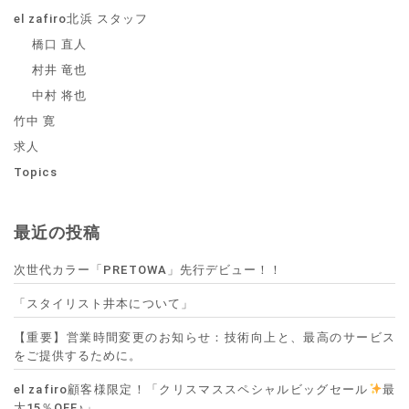
el zafiro北浜 スタッフ
橋口 直人
村井 竜也
中村 将也
竹中 寛
求人
Topics
最近の投稿
次世代カラー「PRETOWA」先行デビュー！！
「スタイリスト井本について」
【重要】営業時間変更のお知らせ：技術向上と、最高のサービス
をご提供するために。
el zafiro顧客様限定！「クリスマススペシャルビッグセール
最
大15％OFF♪」