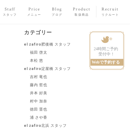
Staff
Price
Blog
Product
Recruit
スタッフ
メニュー
ブログ
取扱商品
リクルート
カテゴリー
el zafiro肥後橋 スタッフ
福田 啓太
本松 悠
el zafiro淀屋橋 スタッフ
吉村 竜也
藤内 哲也
井本 好美
村中 加奈
徳田 晋也
浦 さや香
el zafiro北浜 スタッフ