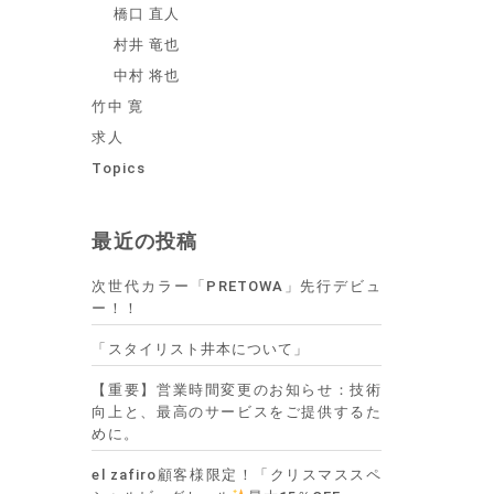
橋口 直人
村井 竜也
中村 将也
竹中 寛
求人
Topics
最近の投稿
次世代カラー「PRETOWA」先行デビュ
ー！！
「スタイリスト井本について」
【重要】営業時間変更のお知らせ：技術
向上と、最高のサービスをご提供するた
めに。
el zafiro顧客様限定！「クリスマススペ