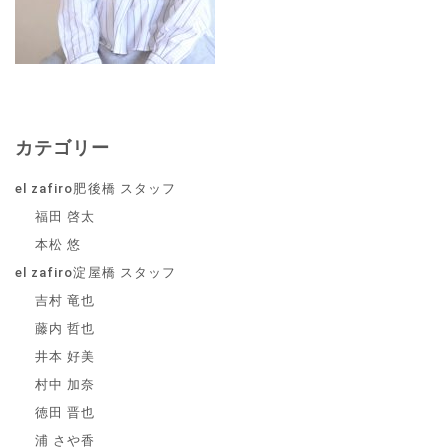
カテゴリー
el zafiro肥後橋 スタッフ
福田 啓太
本松 悠
el zafiro淀屋橋 スタッフ
吉村 竜也
藤内 哲也
井本 好美
村中 加奈
徳田 晋也
浦 さや香