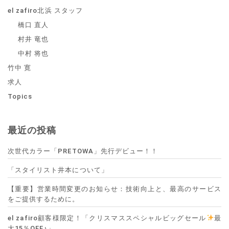
el zafiro北浜 スタッフ
橋口 直人
村井 竜也
中村 将也
竹中 寛
求人
Topics
最近の投稿
次世代カラー「PRETOWA」先行デビュー！！
「スタイリスト井本について」
【重要】営業時間変更のお知らせ：技術向上と、最高のサービス
をご提供するために。
el zafiro顧客様限定！「クリスマススペシャルビッグセール
最
大15％OFF♪」