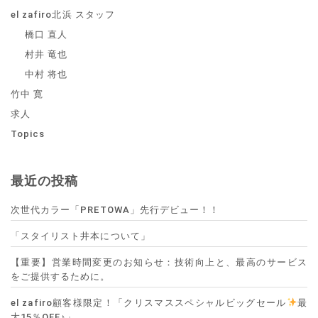
el zafiro北浜 スタッフ
橋口 直人
村井 竜也
中村 将也
竹中 寛
求人
Topics
最近の投稿
次世代カラー「PRETOWA」先行デビュー！！
「スタイリスト井本について」
【重要】営業時間変更のお知らせ：技術向上と、最高のサービス
をご提供するために。
el zafiro顧客様限定！「クリスマススペシャルビッグセール
最
大15％OFF♪」