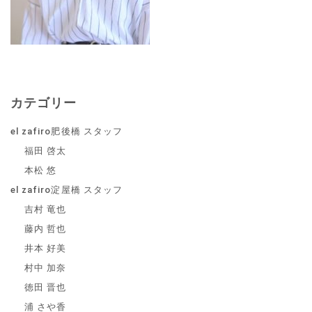
カテゴリー
el zafiro肥後橋 スタッフ
福田 啓太
本松 悠
el zafiro淀屋橋 スタッフ
吉村 竜也
藤内 哲也
井本 好美
村中 加奈
徳田 晋也
浦 さや香