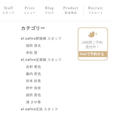
Staff
Price
Blog
Product
Recruit
スタッフ
メニュー
ブログ
取扱商品
リクルート
カテゴリー
el zafiro肥後橋 スタッフ
福田 啓太
本松 悠
el zafiro淀屋橋 スタッフ
吉村 竜也
藤内 哲也
井本 好美
村中 加奈
徳田 晋也
浦 さや香
el zafiro北浜 スタッフ