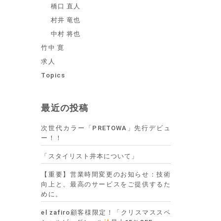
橋口 直人
村井 竜也
中村 将也
竹中 寛
求人
Topics
最近の投稿
次世代カラー「PRETOWA」先行デビュ
ー！！
「スタイリスト井本について」
【重要】営業時間変更のお知らせ：技術
向上と、最高のサービスをご提供するた
めに。
el zafiro顧客様限定！「クリスマススペ