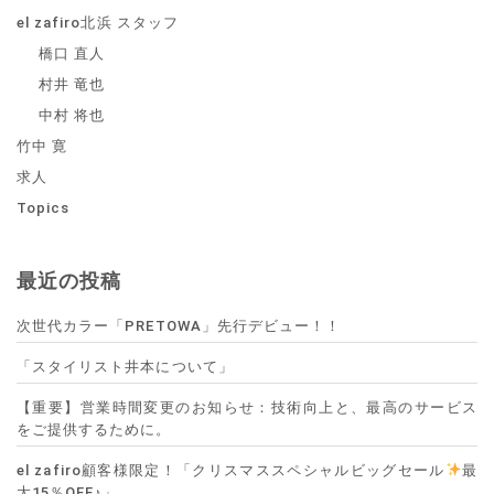
el zafiro北浜 スタッフ
橋口 直人
村井 竜也
中村 将也
竹中 寛
求人
Topics
最近の投稿
次世代カラー「PRETOWA」先行デビュー！！
「スタイリスト井本について」
【重要】営業時間変更のお知らせ：技術向上と、最高のサービス
をご提供するために。
el zafiro顧客様限定！「クリスマススペシャルビッグセール
最
大15％OFF♪」