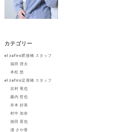
カテゴリー
el zafiro肥後橋 スタッフ
福田 啓太
本松 悠
el zafiro淀屋橋 スタッフ
吉村 竜也
藤内 哲也
井本 好美
村中 加奈
徳田 晋也
浦 さや香