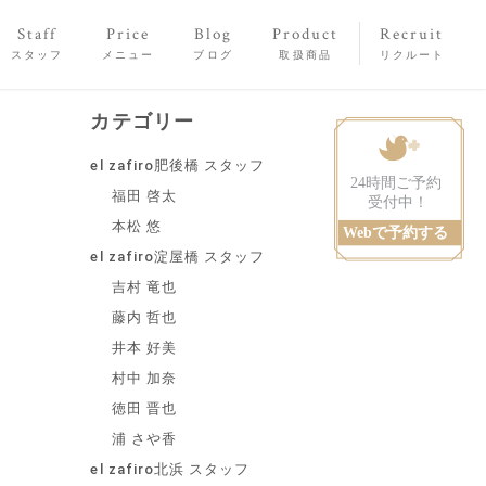
Staff
Price
Blog
Product
Recruit
スタッフ
メニュー
ブログ
取扱商品
リクルート
カテゴリー
el zafiro肥後橋 スタッフ
福田 啓太
本松 悠
el zafiro淀屋橋 スタッフ
吉村 竜也
藤内 哲也
井本 好美
村中 加奈
徳田 晋也
浦 さや香
el zafiro北浜 スタッフ