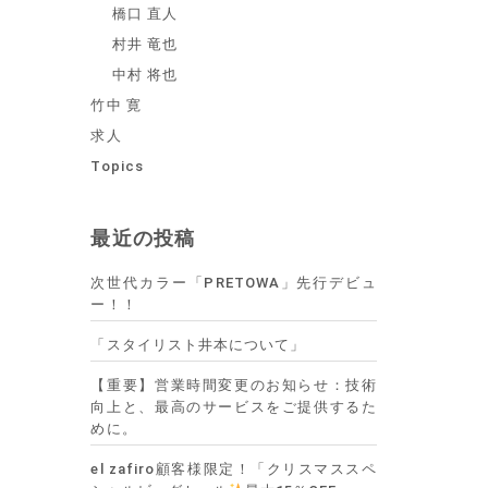
橋口 直人
村井 竜也
中村 将也
竹中 寛
求人
Topics
最近の投稿
次世代カラー「PRETOWA」先行デビュ
ー！！
「スタイリスト井本について」
【重要】営業時間変更のお知らせ：技術
向上と、最高のサービスをご提供するた
めに。
el zafiro顧客様限定！「クリスマススペ