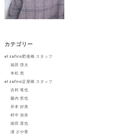
カテゴリー
el zafiro肥後橋 スタッフ
福田 啓太
本松 悠
el zafiro淀屋橋 スタッフ
吉村 竜也
藤内 哲也
井本 好美
村中 加奈
徳田 晋也
浦 さや香