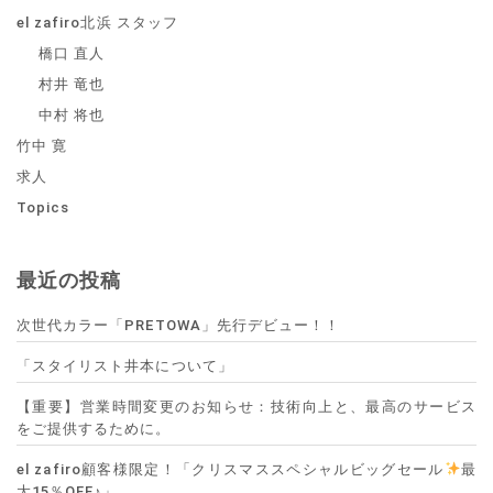
el zafiro北浜 スタッフ
橋口 直人
村井 竜也
中村 将也
竹中 寛
求人
Topics
最近の投稿
次世代カラー「PRETOWA」先行デビュー！！
「スタイリスト井本について」
【重要】営業時間変更のお知らせ：技術向上と、最高のサービス
をご提供するために。
el zafiro顧客様限定！「クリスマススペシャルビッグセール
最
大15％OFF♪」