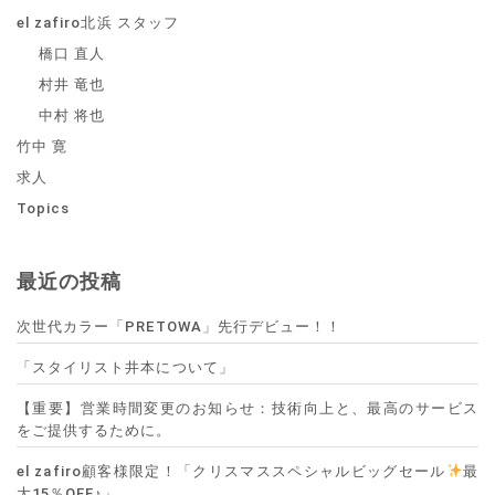
el zafiro北浜 スタッフ
橋口 直人
村井 竜也
中村 将也
竹中 寛
求人
Topics
最近の投稿
次世代カラー「PRETOWA」先行デビュー！！
「スタイリスト井本について」
【重要】営業時間変更のお知らせ：技術向上と、最高のサービス
をご提供するために。
el zafiro顧客様限定！「クリスマススペシャルビッグセール
最
大15％OFF♪」