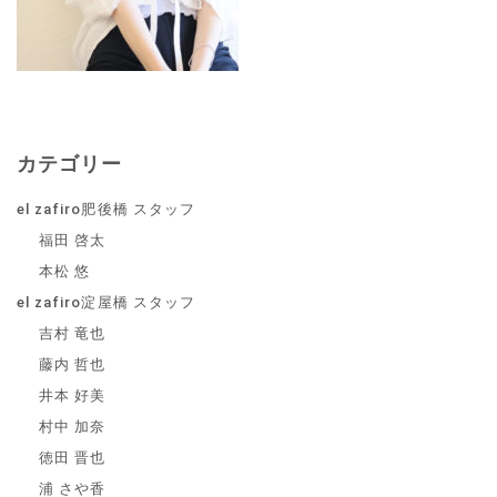
カテゴリー
el zafiro肥後橋 スタッフ
福田 啓太
本松 悠
el zafiro淀屋橋 スタッフ
吉村 竜也
藤内 哲也
井本 好美
村中 加奈
徳田 晋也
浦 さや香