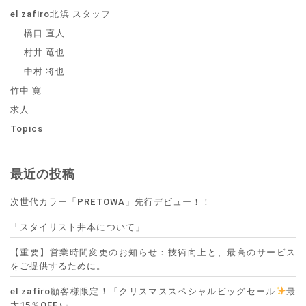
el zafiro北浜 スタッフ
橋口 直人
村井 竜也
中村 将也
竹中 寛
求人
Topics
最近の投稿
次世代カラー「PRETOWA」先行デビュー！！
「スタイリスト井本について」
【重要】営業時間変更のお知らせ：技術向上と、最高のサービス
をご提供するために。
el zafiro顧客様限定！「クリスマススペシャルビッグセール
最
大15％OFF♪」