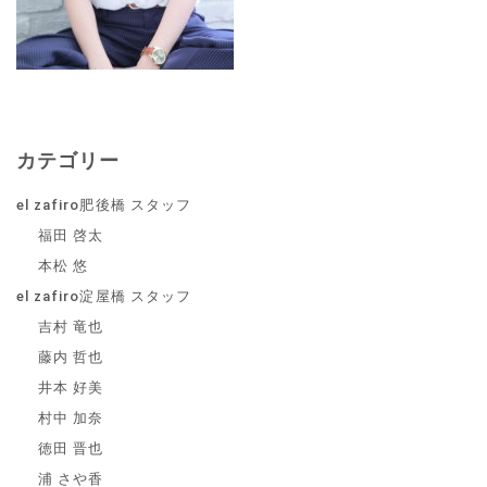
カテゴリー
el zafiro肥後橋 スタッフ
福田 啓太
本松 悠
el zafiro淀屋橋 スタッフ
吉村 竜也
藤内 哲也
井本 好美
村中 加奈
徳田 晋也
浦 さや香