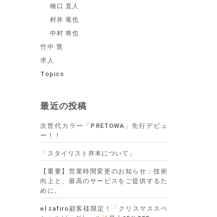
橋口 直人
村井 竜也
中村 将也
竹中 寛
求人
Topics
最近の投稿
次世代カラー「PRETOWA」先行デビュ
ー！！
「スタイリスト井本について」
【重要】営業時間変更のお知らせ：技術
向上と、最高のサービスをご提供するた
めに。
el zafiro顧客様限定！「クリスマススペ