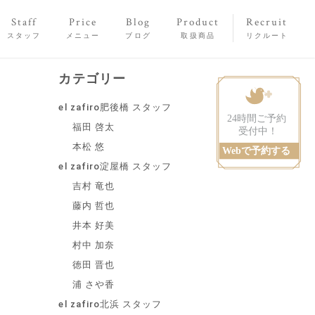
Staff
Price
Blog
Product
Recruit
スタッフ
メニュー
ブログ
取扱商品
リクルート
カテゴリー
el zafiro肥後橋 スタッフ
福田 啓太
本松 悠
el zafiro淀屋橋 スタッフ
吉村 竜也
藤内 哲也
井本 好美
村中 加奈
徳田 晋也
浦 さや香
el zafiro北浜 スタッフ