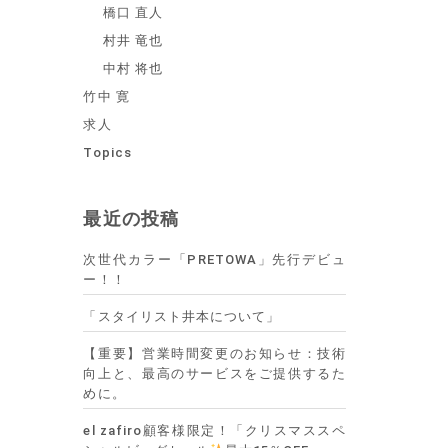
橋口 直人
村井 竜也
中村 将也
竹中 寛
求人
Topics
最近の投稿
次世代カラー「PRETOWA」先行デビュ
ー！！
「スタイリスト井本について」
【重要】営業時間変更のお知らせ：技術
向上と、最高のサービスをご提供するた
めに。
el zafiro顧客様限定！「クリスマススペ