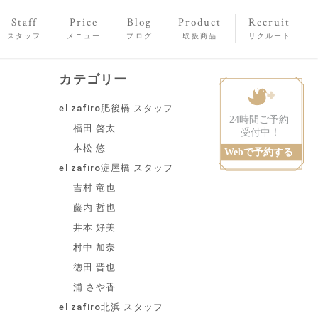
Staff
Price
Blog
Product
Recruit
スタッフ
メニュー
ブログ
取扱商品
リクルート
カテゴリー
el zafiro肥後橋 スタッフ
福田 啓太
本松 悠
el zafiro淀屋橋 スタッフ
吉村 竜也
藤内 哲也
井本 好美
村中 加奈
徳田 晋也
浦 さや香
el zafiro北浜 スタッフ