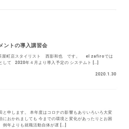
メントの導入講習会
o 茶屋町店スタイリスト 西影和也 です。 el zafiroでは
て 2020年４月より導入予定の システムト […]
2020.1.30
田と申します。 本年度はコロナの影響もありいろいろ大変
動におかれましても 今までの環境と変化があったりとお困
例年よりも就職活動自体が遅 […]