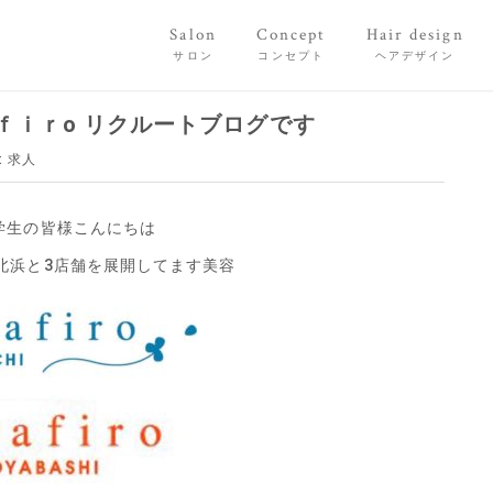
Salon
Concept
Hair design
サロン
コンセプト
ヘアデザイン
ｆｉｒo リクルートブログです
:
求人
学生の皆様こんにちは
北浜と3店舗を展開してます美容