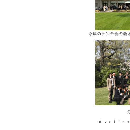
今年のランチ会の会
el ｚａｆｉ