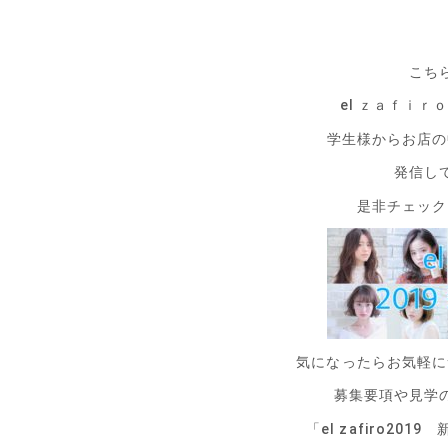
こち
el ｚａｆｉ
学生様からお店の
発信し
是非チェック
気になったらお気軽に
募集要項や見学
「el zafiro20