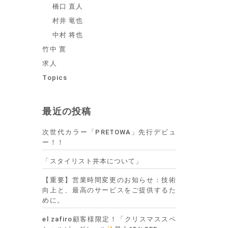
橋口 直人
村井 竜也
中村 将也
竹中 寛
求人
Topics
最近の投稿
次世代カラー「PRETOWA」先行デビュ
ー！！
「スタイリスト井本について」
【重要】営業時間変更のお知らせ：技術
向上と、最高のサービスをご提供するた
めに。
el zafiro顧客様限定！「クリスマススペ