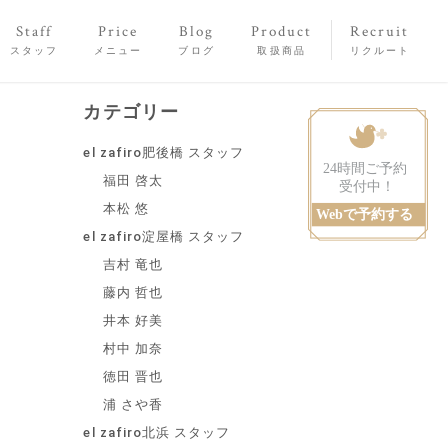
Staff
Price
Blog
Product
Recruit
スタッフ
メニュー
ブログ
取扱商品
リクルート
カテゴリー
el zafiro肥後橋 スタッフ
福田 啓太
本松 悠
el zafiro淀屋橋 スタッフ
吉村 竜也
藤内 哲也
井本 好美
村中 加奈
徳田 晋也
浦 さや香
el zafiro北浜 スタッフ