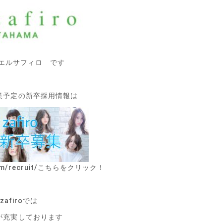
iro エルサフィロ です
業予定の新卒採用情報は
m/recruit/
こちらをクリック！
 zafiroでは
が充実しております