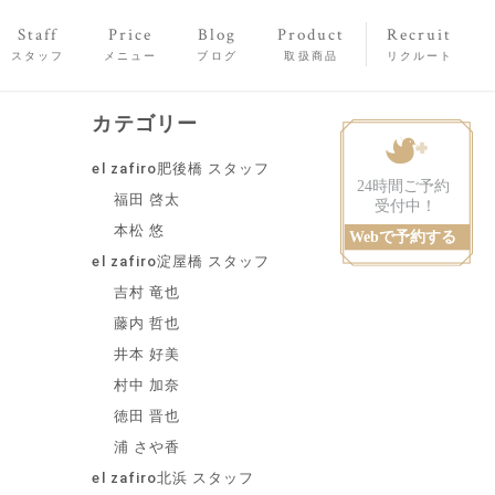
Staff
Price
Blog
Product
Recruit
スタッフ
メニュー
ブログ
取扱商品
リクルート
カテゴリー
el zafiro肥後橋 スタッフ
福田 啓太
本松 悠
el zafiro淀屋橋 スタッフ
吉村 竜也
藤内 哲也
井本 好美
村中 加奈
徳田 晋也
浦 さや香
el zafiro北浜 スタッフ