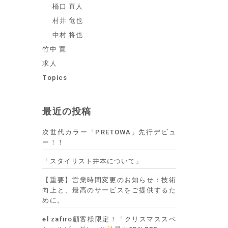
橋口 直人
村井 竜也
中村 将也
竹中 寛
求人
Topics
最近の投稿
次世代カラー「PRETOWA」先行デビュ
ー！！
「スタイリスト井本について」
【重要】営業時間変更のお知らせ：技術
向上と、最高のサービスをご提供するた
めに。
el zafiro顧客様限定！「クリスマススペ