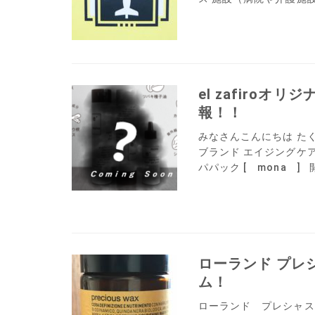
el zafiro
報！！
みなさんこんにちは たく
ブランド エイジングケ
パパック [ mona ] 
ローランド プレ
ム！
ローランド プレシャス 