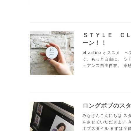
ＳＴＹＬＥ Ｃ
ーン！！
el zafiro オスス
く、もっと自由に。 Ｓ
ュアンス自由自在。 束感
ロングボブのス
みなさんこんにちは ス
をさせていただきます 
ボブスタイル まずは全体