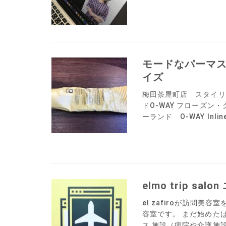
モードなパーマス
イズ
梅田茶屋町店 スタイリ
ドO-WAY フローズン
ーランド O-WAY Inli
elmo trip 
el zafiroが訪問美容室
容室です。 まだ始めた
ス 施設（病院や介護施設