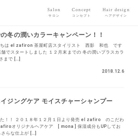
Salon
Concept
Hair design
サロン
コンセプト
ヘアデザイン
での冬の潤いカラーキャンペーン！！
は el zafiron 茶屋町店スタイリスト 西影 和也 です
ro全店舗でスタートしました １２月末までの 冬の潤いプラスカラ
まで […]
2018.12.6
イジングケア モイスチャーシャンプー
！！ ２０１８年１２月１日より発売 el zafiro のこだわ
afiroオリジナルヘアケア [ mona ] 保湿成分もUPしてお
さらな仕上が […]