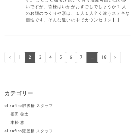
いですが、皆様はいかがおすごしでしょうか？ 人
のお顔のつくりや形は、１人１人全く違うステキな
個性です。そんな違いの中でカウンセリン […]
<
1
2
3
4
5
6
7
…
18
>
カテゴリー
el zafiro肥後橋 スタッフ
福田 啓太
本松 悠
el zafiro淀屋橋 スタッフ