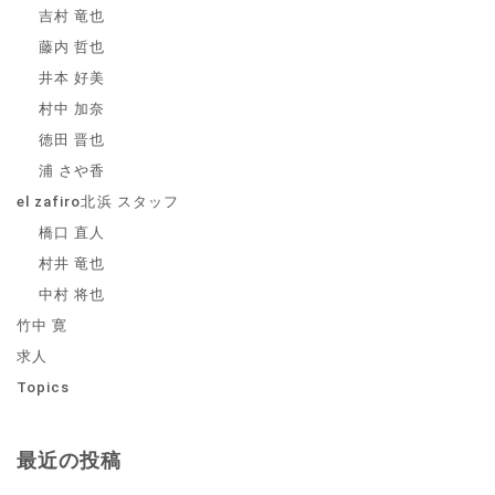
吉村 竜也
藤内 哲也
井本 好美
村中 加奈
徳田 晋也
浦 さや香
el zafiro北浜 スタッフ
橋口 直人
村井 竜也
中村 将也
竹中 寛
求人
Topics
最近の投稿