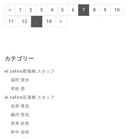
<
1
2
3
4
5
6
7
8
9
10
11
12
…
18
>
カテゴリー
el zafiro肥後橋 スタッフ
福田 啓太
本松 悠
el zafiro淀屋橋 スタッフ
吉村 竜也
藤内 哲也
井本 好美
村中 加奈