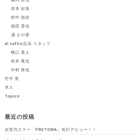
井本 好美
村中 加奈
徳田 晋也
浦 さや香
el zafiro北浜 スタッフ
橋口 直人
村井 竜也
中村 将也
竹中 寛
求人
Topics
最近の投稿
次世代カラー「PRETOWA」先行デビュー！！