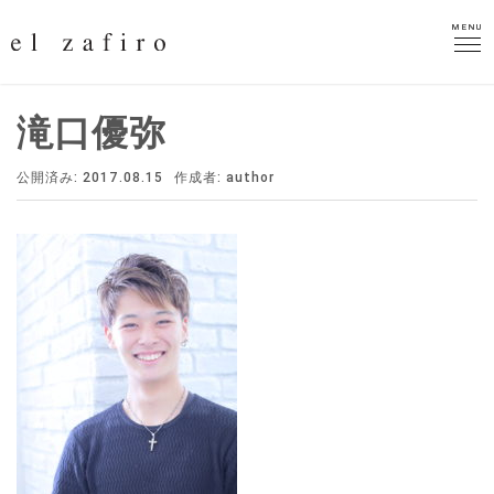
MENU
MENU
滝口優弥
公開済み: 2017.08.15
作成者:
author