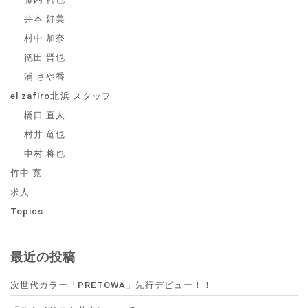
井本 好美
村中 加奈
徳田 晋也
浦 さや香
el zafiro北浜 スタッフ
橋口 直人
村井 竜也
中村 将也
竹中 寛
求人
Topics
最近の投稿
次世代カラー「PRETOWA」先行デビュー！！