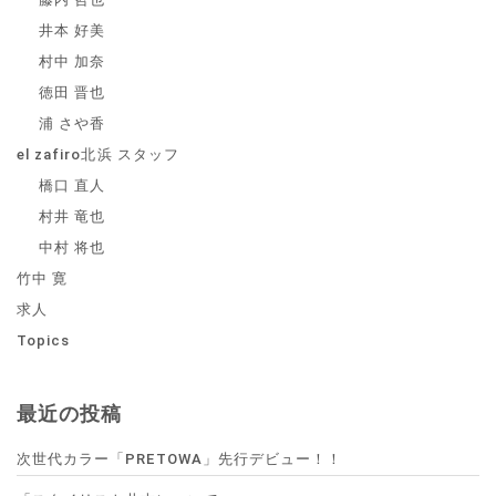
井本 好美
村中 加奈
徳田 晋也
浦 さや香
el zafiro北浜 スタッフ
橋口 直人
村井 竜也
中村 将也
竹中 寛
求人
Topics
最近の投稿
次世代カラー「PRETOWA」先行デビュー！！